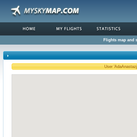
Flights map and s
User 'AdaAnastazja